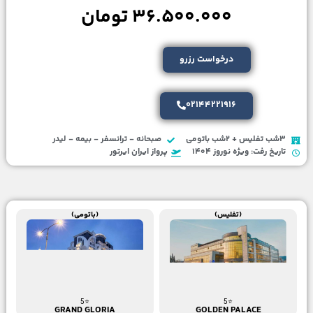
36.500.000 تومان
درخواست رزرو
02144221916
3شب تفلیس + 2شب باتومی
صبحانه - ترانسفر - بیمه - لیدر
تاریخ رفت: ویژه نوروز 1404
پرواز ایران ایرتور
(تفلیس)
(باتومی)
⭐5
⭐5
GOLDEN PALACE
GRAND GLORIA