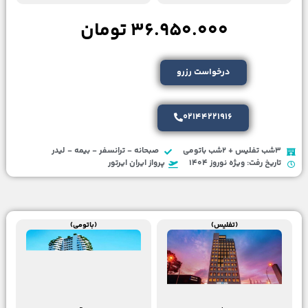
36.950.000 تومان
درخواست رزرو
02144221916
3شب تفلیس + 2شب باتومی
صبحانه - ترانسفر - بیمه - لیدر
تاریخ رفت: ویژه نوروز 1404
پرواز ایران ایرتور
(تفلیس)
(باتومی)