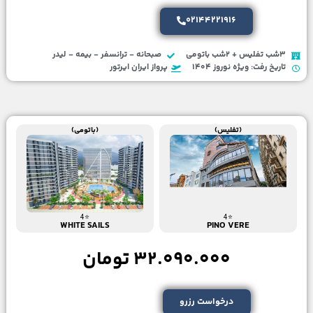
02144221916
3شب تفلیس + 2شب باتومی
صبحانه - ترانسفر - بیمه - لیدر
تاریخ رفت: ویژه نوروز 1404
پرواز ایران ایرتور
(تفلیس)
(باتومی)
⭐4
⭐4
WHITE SAILS
PINO VERE
32.090.000 تومان
درخواست رزرو