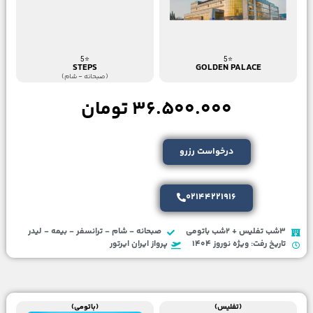
⭐5
⭐5
GOLDEN PALACE
STEPS
(صبحانه - شام)
36.500.000 تومان
درخواست رزرو
02144221916
3شب تفلیس + 2شب باتومی
صبحانه - شام - ترانسفر - بیمه - لیدر
تاریخ رفت: ویژه نوروز 1404
پرواز ایران ایرتور
(تفلیس)
(باتومی)