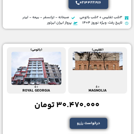
02144221916
3شب تفلیس + 2شب باتومی
صبحانه - ترانسفر - بیمه - لیدر
تاریخ رفت: ویژه نوروز 1404
پرواز ایران ایرتور
(تفلیس)
(باتومی)
⭐4
⭐4
ROYAL GEORGIA
MAGNOLIA
30.470.000 تومان
درخواست رزرو