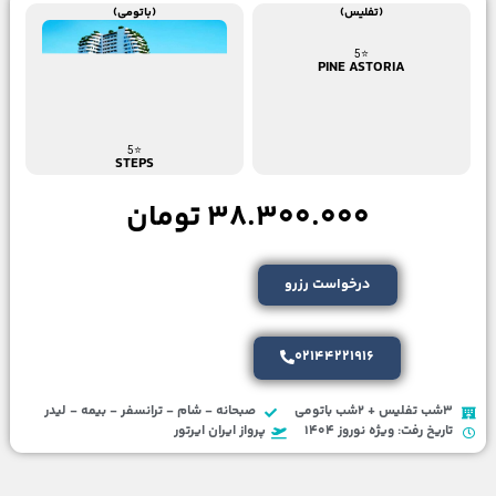
(تفلیس)
(باتومی)
⭐5
PINE ASTORIA
⭐5
STEPS
38.300.000 تومان
درخواست رزرو
02144221916
3شب تفلیس + 2شب باتومی
صبحانه - شام - ترانسفر - بیمه - لیدر
تاریخ رفت: ویژه نوروز 1404
پرواز ایران ایرتور