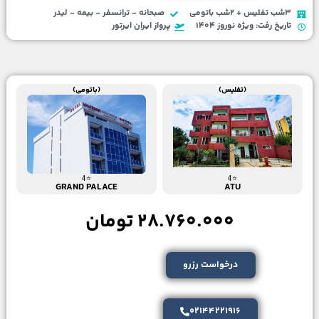
3شب تفلیس + 2شب باتومی
صبحانه - ترانسفر - بیمه - لیدر
تاریخ رفت: ویژه نوروز 1404
پرواز ایران ایرتور
(تفلیس)
(باتومی)
⭐4
⭐4
GRAND PALACE
ATU
28.760.000 تومان
درخواست رزرو
02144221916