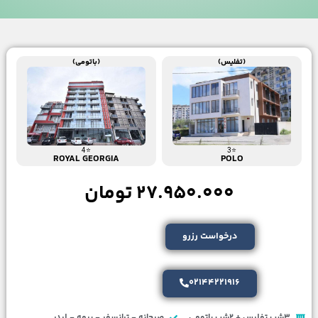
(تفلیس)
(باتومی)
⭐4
⭐3
ROYAL GEORGIA
POLO
27.950.000 تومان
درخواست رزرو
02144221916
3شب تفلیس + 2شب باتومی
صبحانه - ترانسفر - بیمه - لیدر