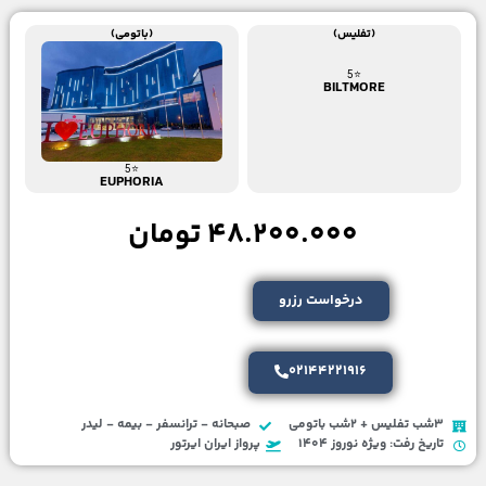
(تفلیس)
(باتومی)
⭐5
BILTMORE
⭐5
EUPHORIA
48.200.000 تومان
درخواست رزرو
02144221916
3شب تفلیس + 2شب باتومی
صبحانه - ترانسفر - بیمه - لیدر
تاریخ رفت: ویژه نوروز 1404
پرواز ایران ایرتور