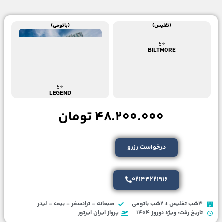
(تفلیس)
(باتومی)
⭐5
BILTMORE
⭐5
LEGEND
48.200.000 تومان
درخواست رزرو
02144221916
3شب تفلیس + 2شب باتومی
صبحانه - ترانسفر - بیمه - لیدر
تاریخ رفت: ویژه نوروز 1404
پرواز ایران ایرتور