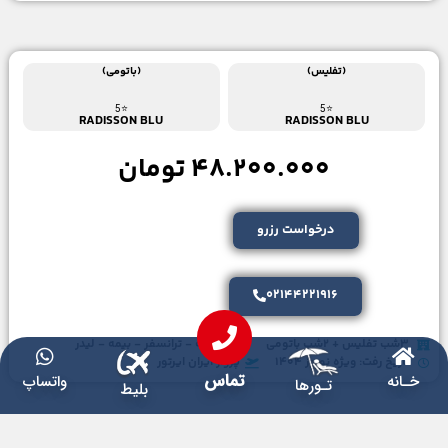
(تفلیس)
(باتومی)
⭐5
RADISSON BLU
⭐5
RADISSON BLU
48.200.000 تومان
درخواست رزرو
تماس
خـانه
واتساپ
02144221916
تـورها
بلیط
3شب تفلیس + 2شب باتومی
صبحانه - ترانسفر - بیمه - لیدر