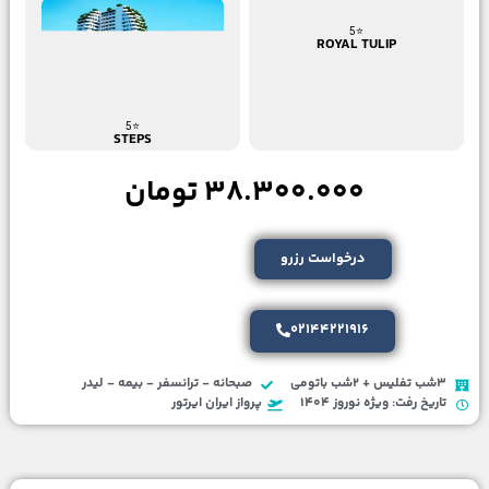
⭐5
ROYAL TULIP
⭐5
STEPS
38.300.000 تومان
درخواست رزرو
02144221916
3شب تفلیس + 2شب باتومی
صبحانه - ترانسفر - بیمه - لیدر
تاریخ رفت: ویژه نوروز 1404
پرواز ایران ایرتور