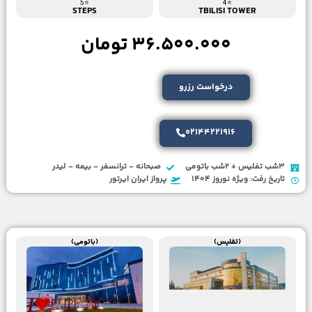
⭐5
⭐4
STEPS
TBILISI TOWER
36.500.000 تومان
درخواست رزرو
02144221916
3شب تفلیس + 2شب باتومی
صبحانه - ترانسفر - بیمه - لیدر
تاریخ رفت: ویژه نوروز 1404
پرواز ایران ایرتور
(تفلیس)
(باتومی)