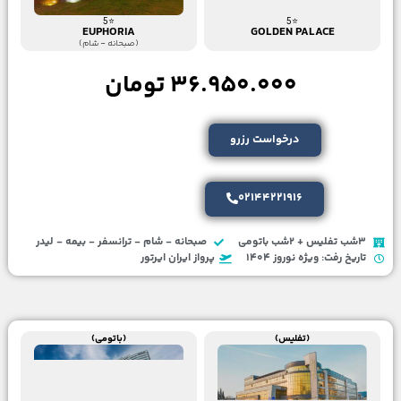
⭐5
⭐5
EUPHORIA
GOLDEN PALACE
(صبحانه - شام)
36.950.000 تومان
درخواست رزرو
02144221916
3شب تفلیس + 2شب باتومی
صبحانه - شام - ترانسفر - بیمه - لیدر
تاریخ رفت: ویژه نوروز 1404
پرواز ایران ایرتور
(تفلیس)
(باتومی)