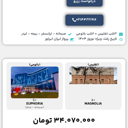
درخواست رزرو
02144221916
3شب تفلیس + 2شب باتومی
صبحانه - ترانسفر - بیمه - لیدر
تاریخ رفت: ویژه نوروز 1404
پرواز ایران ایرتور
(تفلیس)
(باتومی)
⭐5
⭐4
EUPHORIA
MAGNOLIA
(صبحانه - شام)
34.070.000 تومان