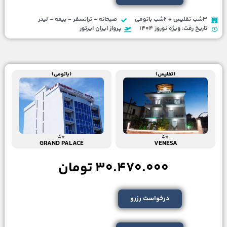
3شب تفلیس + 2شب باتومی
صبحانه - ترانسفر - بیمه - لیدر
تاریخ رفت: ویژه نوروز 1404
پرواز ایران ایرتور
(تفلیس)
(باتومی)
⭐4
⭐4
GRAND PALACE
VENESA
30.470.000 تومان
درخواست رزرو