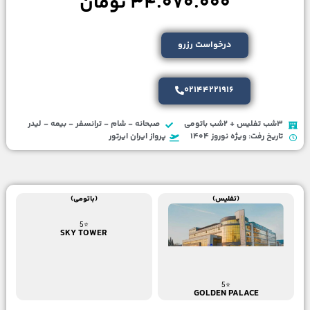
34.070.000 تومان
درخواست رزرو
02144221916
3شب تفلیس + 2شب باتومی
صبحانه - شام - ترانسفر - بیمه - لیدر
تاریخ رفت: ویژه نوروز 1404
پرواز ایران ایرتور
(تفلیس)
(باتومی)
⭐5
SKY TOWER
⭐5
GOLDEN PALACE