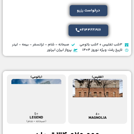
درخواست رزرو
02144221916
3شب تفلیس + 2شب باتومی
صبحانه - شام - ترانسفر - بیمه - لیدر
تاریخ رفت: ویژه نوروز 1404
پرواز ایران ایرتور
(تفلیس)
(باتومی)
⭐5
⭐4
LEGEND
MAGNOLIA
(صبحانه - شام)