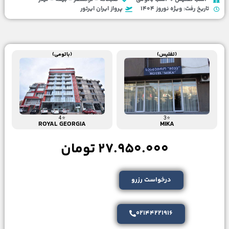
تاریخ رفت: ویژه نوروز 1404
پرواز ایران ایرتور
(تفلیس)
(باتومی)
⭐4
⭐3
ROYAL GEORGIA
MIKA
27.950.000 تومان
درخواست رزرو
02144221916