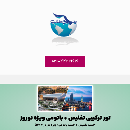
021-44221916
تور ترکیبی تفلیس + باتومی ویژه نوروز
3شب تفلیس + 2شب باتومی (ویژه نوروز 1404)