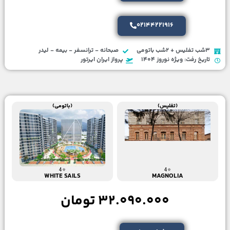
02144221916
3شب تفلیس + 2شب باتومی
صبحانه - ترانسفر - بیمه - لیدر
تاریخ رفت: ویژه نوروز 1404
پرواز ایران ایرتور
(تفلیس)
(باتومی)
⭐4
⭐4
WHITE SAILS
MAGNOLIA
32.090.000 تومان