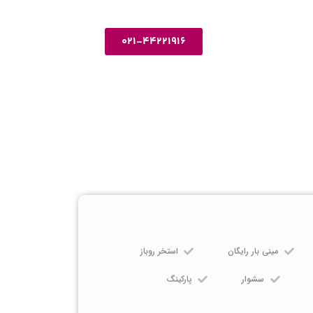
021-44221916
مینی بار رایگان
استخر روباز
سشوار
پارکینگ