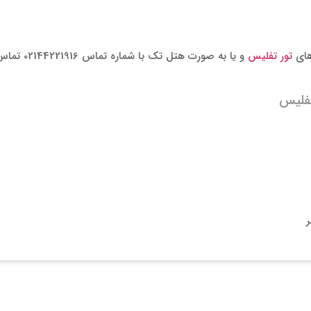
های
تور تفلیس
و یا به صورت هتل تک با شماره تماس 02144221916 تماس گرفته و تاریخ مد نظر خود را انتخاب کنید.
فلیس