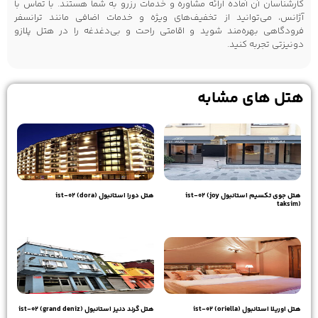
کارشناسان آن آماده ارائه مشاوره و خدمات رزرو به شما هستند. با تماس با
آژانس، می‌توانید از تخفیف‌های ویژه و خدمات اضافی مانند ترانسفر
فرودگاهی بهره‌مند شوید و اقامتی راحت و بی‌دغدغه را در هتل پلازو
دونیزتی تجربه کنید.
هتل های مشابه
هتل جوی تکسیم استانبول ist-02 (joy
هتل دورا استانبول ist-02 (dora)
taksim)
19,330,000
تومان
21,000,000
تومان
هتل اوریلا استانبول ist-02 (oriella)
هتل گرند دنیز استانبول ist-02 (grand deniz)