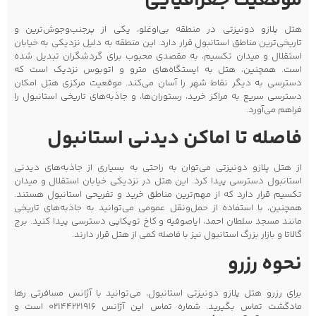
موقعیت جغرافیایی
هتل پلازو دونیزتی در منطقه بی‌اوغلو، یکی از پرجنب‌وجوش‌ترین و
تاریخی‌ترین مناطق استانبول قرار دارد. این منطقه به دلیل نزدیکی به خیابان
استقلال و میدان تکسیم، به مقصدی محبوب برای گردشگران تبدیل شده
است. همچنین، هتل به ایستگاه‌های مترو و اتوبوس نزدیک است که
دسترسی به دیگر نقاط شهر را آسان می‌کند. موقعیت مرکزی هتل امکان
دسترسی سریع به مراکز خرید، رستوران‌ها، و جاذبه‌های تاریخی استانبول را
فراهم می‌آورد.
فاصله تا اماکن دیدنی استانبول
از هتل پلازو دونیزتی می‌توان به راحتی به بسیاری از جاذبه‌های دیدنی
استانبول دسترسی پیدا کرد. این هتل در نزدیکی خیابان استقلال و میدان
تکسیم قرار دارد که از مهم‌ترین مناطق خرید و تفریحی استانبول هستند.
همچنین، با استفاده از حمل‌ونقل عمومی می‌توانید به جاذبه‌های تاریخی
مانند مسجد سلطان احمد، ایاصوفیه و کاخ توپکاپی دسترسی پیدا کنید. برج
گالاتا و بازار بزرگ استانبول نیز با فاصله کمی از هتل قرار دارند.
نحوه رزرو
برای رزرو هتل پلازو دونیزتی استانبول، می‌توانید با آژانس مسافرتی رها
مادگشت تماس بگیرید. شماره تماس این آژانس 02144221916 است و