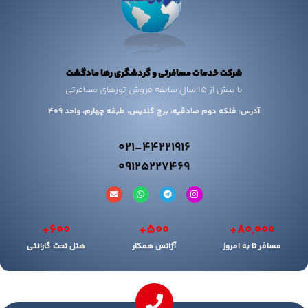
شرکت خدمات مسافرتی و گردشگری رها مادگشت
با بیش از 15 سال سابقه فروش تورهای مسافرتی
آدرس: فلکه دوم صادقیه، برج گلدیس، طبقه چهارم، واحد 409
021-44221916
09125227469
+
600
+
500
+
80,000
مسافر تا به امروز
آژانس همکار
هتل تحت گارانتی