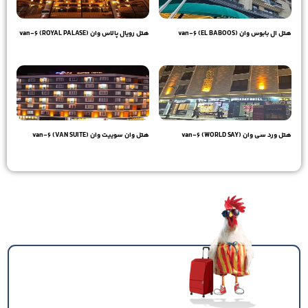
هتل ال بابوس وان (EL BABOOS) van-6
هتل رویال پالاس وان (ROYAL PALASE) van-6
11,380,000
تومان
10,230,000
تومان
هتل ورد سی وان (WORLD SAY) van-6
هتل وان سوییت وان (VAN SUITE) van-6
8,670,000
تومان
8,410,000
تومان