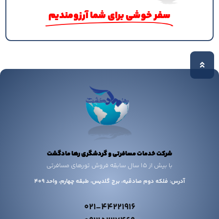
سفر خوشی برای شما آرزومندیم
شرکت خدمات مسافرتی و گردشگری رها مادگشت
با بیش از 15 سال سابقه فروش تورهای مسافرتی
آدرس: فلکه دوم صادقیه، برج گلدیس، طبقه چهارم، واحد 409
021-44221916