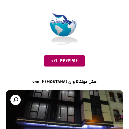
021-44221916
هتل مونتانا وان (MONTANA) van-6