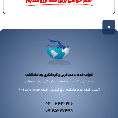
سفر خوشی برای شما آرزومندیم
شرکت خدمات مسافرتی و گردشگری رها مادگشت
با بیش از 15 سال سابقه فروش تورهای مسافرتی
آدرس: فلکه دوم صادقیه، برج گلدیس، طبقه چهارم، واحد 409
021-44221916
09125227469