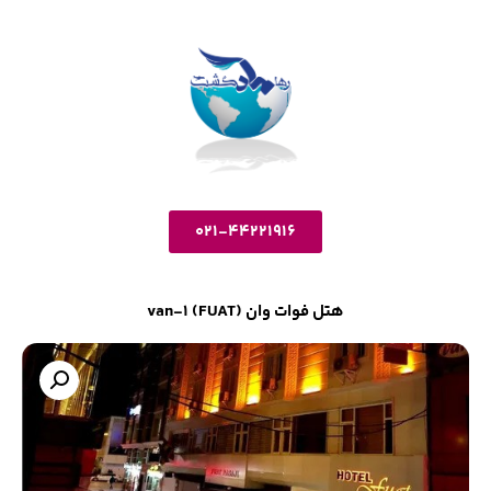
021-44221916
هتل فوات وان (FUAT) van-1