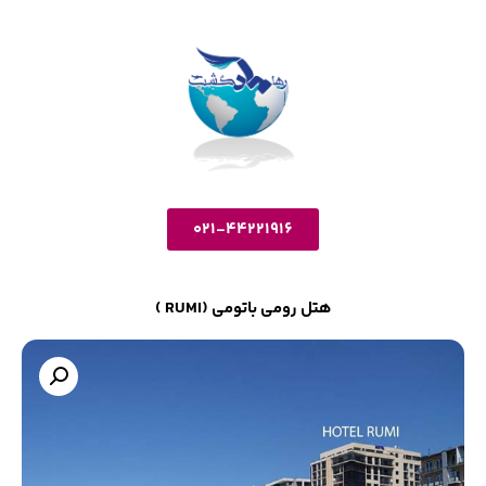
021-44221916
هتل رومی باتومی (RUMI )