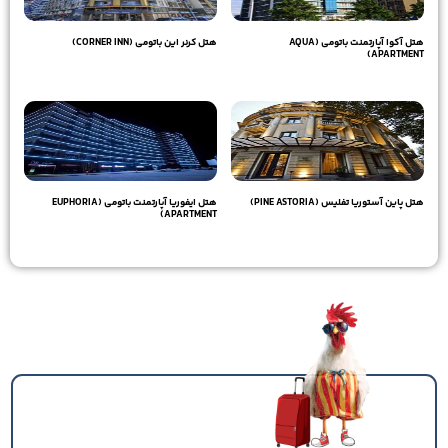
هتل آکوا آپارتمنت باتومی (AQUA
هتل کرنر این باتومی (CORNER INN)
APARTMENT)
25,120,000
تومان
27,390,000
تومان
هتل پاین آستوریا تفلیس (PINE ASTORIA)
هتل ایفوریا آپارتمنت باتومی (EUPHORIA
APARTMENT)
18,580,000
تومان
17,640,000
تومان