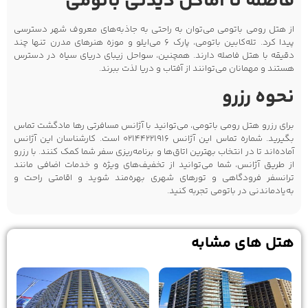
فاصله تا اماکن دیدنی باتومی
از هتل رومی باتومی می‌توان به راحتی به جاذبه‌های معروف شهر دسترسی
پیدا کرد. تله‌کابین باتومی، پارک 6 می‌ایلو و موزه هنرهای مدرن تنها چند
دقیقه با هتل فاصله دارند. همچنین، سواحل زیبای دریای سیاه در دسترس
هستند و مهمانان می‌توانند از آفتاب و دریا لذت ببرند.
نحوه رزرو
برای رزرو هتل رومی باتومی، می‌توانید با آژانس مسافرتی رها مادگشت تماس
بگیرید. شماره تماس این آژانس 02144221916 است. کارشناسان این آژانس
آماده‌اند تا در انتخاب بهترین اتاق‌ها و برنامه‌ریزی سفر شما کمک کنند. با رزرو
از طریق آژانس، شما می‌توانید از تخفیف‌های ویژه و خدمات اضافی مانند
ترانسفر فرودگاهی و تورهای شهری بهره‌مند شوید و اقامتی راحت و
به‌یادماندنی در باتومی تجربه کنید.
هتل های مشابه