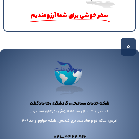
سفر خوشی برای شما آرزومندیم
شرکت خدمات مسافرتی و گردشگری رها مادگشت
با بیش از 15 سال سابقه فروش تورهای مسافرتی
آدرس: فلکه دوم صادقیه، برج گلدیس، طبقه چهارم، واحد 409
021-44221916