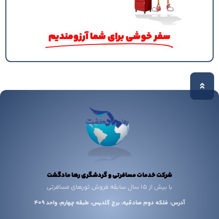
سفر خوشی برای شما آرزومندیم
شرکت خدمات مسافرتی و گردشگری رها مادگشت
با بیش از 15 سال سابقه فروش تورهای مسافرتی
آدرس: فلکه دوم صادقیه، برج گلدیس، طبقه چهارم، واحد 409