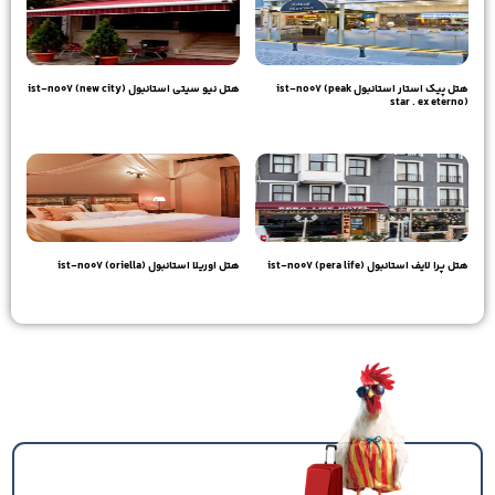
هتل پیک استار استانبول ist-no07 (peak
هتل نیو سیتی استانبول ist-no07 (new city)
star . ex eterno)
28,280,000
تومان
29,220,000
تومان
هتل پرا لایف استانبول ist-no07 (pera life)
هتل اوریلا استانبول ist-no07 (oriella)
27,340,000
تومان
24,990,000
تومان