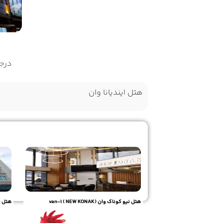
درجه
هتل ایندیانا وان
هتل نیو کوناک وان (NEW KONAK ) van-1
هتل فول م