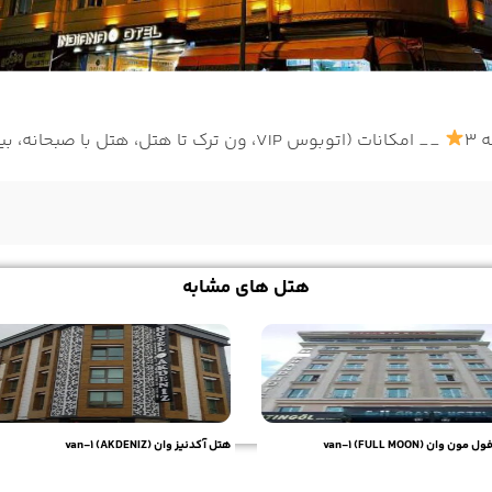
 3
__ امکانات (اتوبوس VIP، ون ترک تا هتل، هتل با صبحانه، بیمه)
هتل های مشابه
ون وان (FULL MOON) van-1
هتل آکدنیز وان (AKDENIZ) van-1