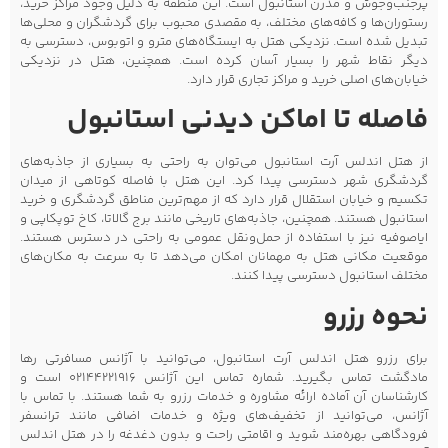
پرجنب‌وجوش و مدرن استانبول است. این منطقه به دلیل وجود مراکز خرید،
رستوران‌ها و کافه‌های مختلف، به مقصدی محبوب برای گردشگران و محلی‌ها
تبدیل شده است. نزدیکی هتل به ایستگاه‌های مترو و اتوبوس، دسترسی به
دیگر نقاط شهر را بسیار آسان کرده است. همچنین، هتل در نزدیکی
خیابان‌های اصلی خرید و مراکز تجاری قرار دارد.
فاصله تا اماکن دیدنی استانبول
از هتل اندلس آرت استانبول می‌توان به راحتی به بسیاری از جاذبه‌های
گردشگری شهر دسترسی پیدا کرد. این هتل با فاصله کوتاهی از میدان
تکسیم و خیابان استقلال قرار دارد که از مهم‌ترین مناطق گردشگری و خرید
استانبول هستند. همچنین، جاذبه‌های تاریخی مانند برج گالاتا، کاخ توپکاپی و
ایاصوفیه نیز با استفاده از حمل‌ونقل عمومی به راحتی در دسترس هستند.
موقعیت مکانی هتل به مهمانان امکان می‌دهد تا به سرعت به مکان‌های
مختلف استانبول دسترسی پیدا کنند.
نحوه رزرو
برای رزرو هتل اندلس آرت استانبول، می‌توانید با آژانس مسافرتی رها
مادگشت تماس بگیرید. شماره تماس این آژانس 02144221916 است و
کارشناسان آن آماده ارائه مشاوره و خدمات رزرو به شما هستند. با تماس با
آژانس، می‌توانید از تخفیف‌های ویژه و خدمات اضافی مانند ترانسفر
فرودگاهی بهره‌مند شوید و اقامتی راحت و بدون دغدغه را در هتل اندلس