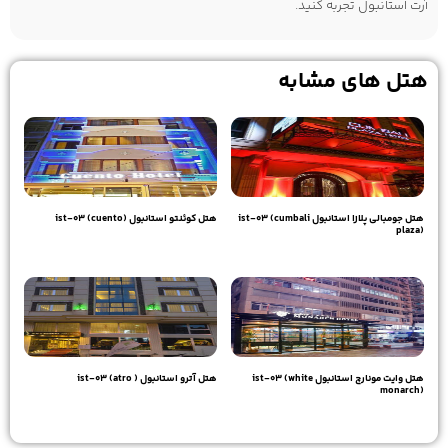
آرت استانبول تجربه کنید.
هتل های مشابه
هتل جومبالی پلازا استانبول ist-03 (cumbali
هتل کوئنتو استانبول ist-03 (cuento)
plaza)
20,640,000
تومان
20,640,000
تومان
هتل وایت مونارچ استانبول ist-03 (white
هتل آترو استانبول ist-03 (atro )
monarch)
19,390,000
تومان
20,500,000
تومان