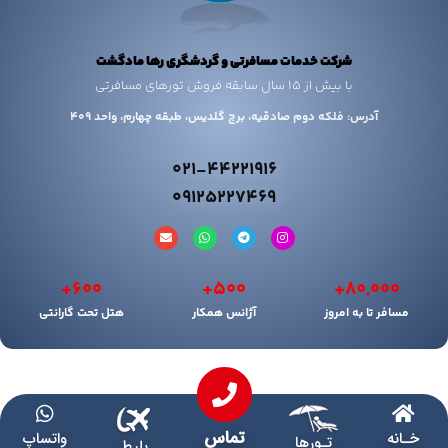
شرکت خدمات مسافرتی و گردشگری رها مادگشت
با بیش از 15 سال سابقه فروش تورهای مسافرتی
آدرس: فلکه دوم صادقیه، برج گلدیس، طبقه چهارم، واحد 409
021-44221916
09125227469
+
600
+
500
+
80,000
مسافر تا به امروز
آژانس همکار
هتل تحت گارانتی
تماس
خـانه
واتساپ
تـورها
بلیط