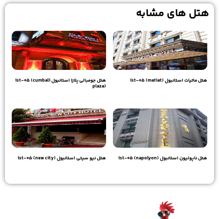
هتل های مشابه
هتل ماتیات استانبول ist-05 (matiat)
هتل جومبالی پلازا استانبول ist-05 (cumbali
plaza)
21,640,000
تومان
20,350,000
تومان
هتل ناپولیون استانبول ist-05 (napolyon)
هتل نیو سیتی استانبول ist-05 (new city)
19,610,000
تومان
18,500,000
تومان