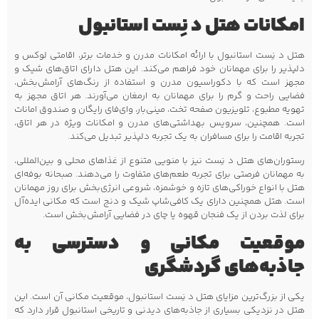
امکانات هتل د نِست استانبول
هتل د نِست استانبول با ارائه امکانات مدرن و خدمات برتر، اقامتی لوکس و
دلپذیر را برای مهمانان خود فراهم می‌کند. این هتل دارای اتاق‌های شیک و
مجهز است که با دکوراسیون مدرن و استفاده از رنگ‌های آرامش‌بخش،
فضایی راحت و گرم را برای مهمانان به ارمغان می‌آورند. هر اتاق مجهز به
تهویه مطبوع، تلویزیون صفحه تخت، مینی‌بار، وای‌فای رایگان و صندوق امانات
است. همچنین، سرویس بهداشتی‌های مدرن و امکانات ویژه در هر اتاق،
تجربه اقامت را برای مسافران به یک تجربه دلپذیر تبدیل می‌کند.
رستوران‌های هتل د نِست نیز با منویی متنوع از غذاهای محلی و بین‌المللی،
به مهمانان فرصتی برای تجربه طعم‌های متفاوت را می‌دهند. صبحانه بوفه‌ای
هتل با انواع خوراکی‌های تازه و خوشمزه، شروعی انرژی‌بخش برای روز مهمانان
است. هتل همچنین دارای یک کافی‌شاپ شیک و دنج است که مکانی ایده‌آل
برای لذت بردن از یک فنجان قهوه یا چای در فضایی آرامش‌بخش است.
موقعیت مکانی و دسترسی به
جاذبه‌های گردشگری
یکی از بزرگ‌ترین مزایای هتل د نِست استانبول، موقعیت مکانی آن است. این
هتل در نزدیکی بسیاری از جاذبه‌های دیدنی و تاریخی استانبول قرار دارد که