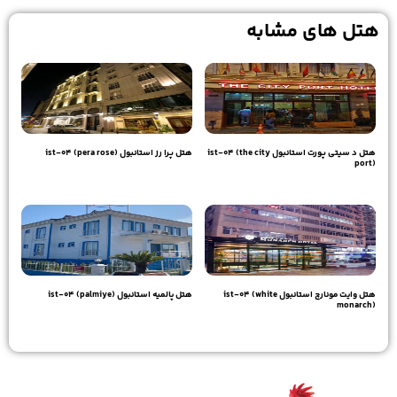
هتل های مشابه
هتل د سیتی پورت استانبول ist-04 (the city
هتل پرا رز استانبول ist-04 (pera rose)
port)
20,260,000
تومان
20,440,000
تومان
هتل وایت مونارچ استانبول ist-04 (white
هتل پالمیه استانبول ist-04 (palmiye)
monarch)
18,590,000
تومان
18,960,000
تومان