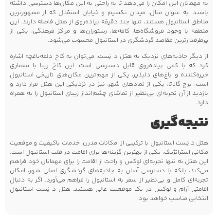
به مهمانان این امکان را می‌دهد تا به راحتی به این مکان‌ها دسترسی داشته
باشند. به عنوان مثال، میدان تکسیم و خیابان استقلال که از مشهورترین
مناطق استانبول هستند، تنها چند دقیقه پیاده‌روی از هتل فاصله دارند. این
منطقه با وجود فروشگاه‌ها، کافه‌ها، رستوران‌ها و مراکز فرهنگی، یکی از
پرطرفدارترین مقاصد گردشگری در استانبول محسوب می‌شود.
از دیگر جاذبه‌های نزدیک به هتل د نِست، می‌توان به کاخ دلمه‌باغچه اشاره
کرد که با کمی پیاده‌روی قابل دسترسی است. این کاخ زیبا با معماری
خیره‌کننده و باغ‌های دلپذیر، یکی از مهم‌ترین مکان‌های تاریخی استانبول
است. برج گالاتا، یکی از نمادهای شهر، نیز در نزدیکی این هتل قرار دارد و
بازدید از آن تجربه‌ای بی‌نظیر از تماشای چشم‌انداز زیبای استانبول را به همراه
دارد.
نتیجه‌گیری
هتل د نِست استانبول با ترکیبی از امکانات مدرن، خدمات باکیفیت و موقعیت
مکانی استراتژیک، یکی از بهترین گزینه‌ها برای اقامت در قلب استانبول است.
این هتل نه تنها تجربه‌ای لوکس و راحت از اقامت را برای مهمانان خود فراهم
می‌کند، بلکه با دسترسی آسان به جاذبه‌های گردشگری اصلی شهر، امکان
تجربه‌ای کامل و بی‌نظیر از سفر به استانبول را فراهم می‌آورد. اگر به دنبال
اقامتی آرام و لوکس در یک موقعیت عالی هستید، هتل د نِست استانبول
انتخابی مناسب خواهد بود.