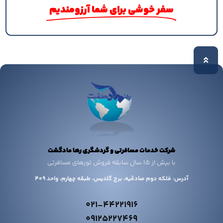
سفر خوشی برای شما آرزومندیم
شرکت خدمات مسافرتی و گردشگری رها مادگشت
با بیش از 15 سال سابقه فروش تورهای مسافرتی
آدرس: فلکه دوم صادقیه، برج گلدیس، طبقه چهارم، واحد 409
021-44221916
09125227469