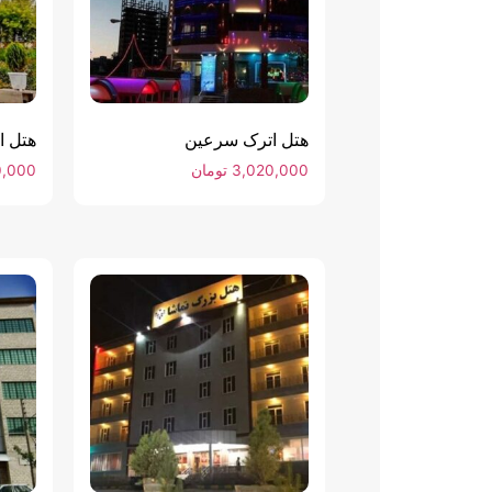
هتل اترک سرعین
هتل ا
3,020,000
تومان
0,000