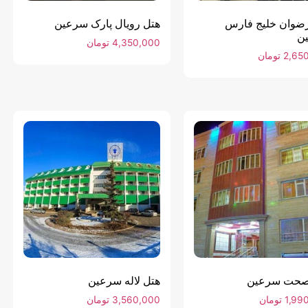
ضوان خلیج فارس
هتل رویال پارک سرعین
ن
4,350,000
تومان
2,65
تومان
صحت سرعین
هتل لاله سرعین
1,99
تومان
3,560,000
تومان