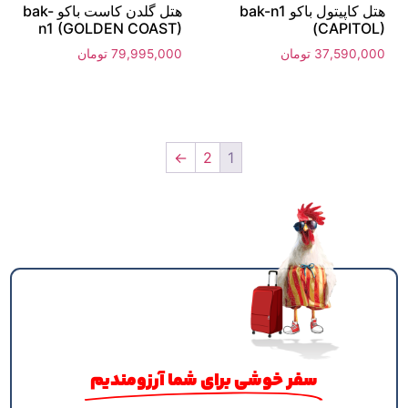
هتل کاپیتول باکو bak-n1
هتل گلدن کاست باکو bak-
n1 (GOLDEN COAST)
(CAPITOL)
37,590,000
تومان
79,995,000
تومان
←
2
1
سفر خوشی برای شما آرزومندیم