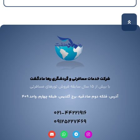
شرکت خدمات مسافرتی و گردشگری رها مادگشت
با بیش از 15 سال سابقه فروش تورهای مسافرتی
آدرس: فلکه دوم صادقیه، برج گلدیس، طبقه چهارم، واحد 409
021-44221916
09125227469