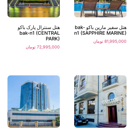
هتل سفیر مارین باکو bak-
هتل سنترال پارک باکو
bak-n1 (CENTRAL
n1 (SAPPHIRE MARINE)
PARK)
81,995,000
تومان
72,995,000
تومان