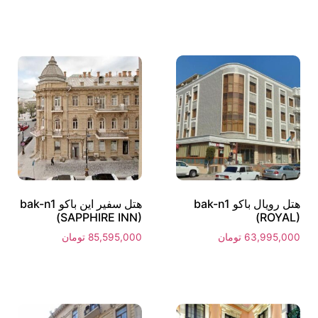
هتل رویال باکو bak-n1
هتل سفیر این باکو bak-n1
(SAPPHIRE INN)
(ROYAL)
63,995,000
تومان
85,595,000
تومان