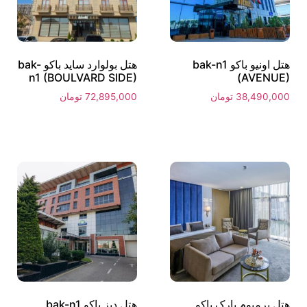
هتل اونیو باکو bak-n1
هتل بولوارد ساید باکو bak-
n1 (BOULVARD SIDE)
(AVENUE)
38,490,000
تومان
72,895,000
تومان
هتل پرمیوم پارک باکو
هتل دیز باکو bak-n1