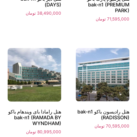
(DAYS)
bak-n1 (PREMIUM
PARK)
38,490,000
تومان
71,595,000
تومان
هتل رادیسون باکو bak-n1
هتل رامادا بای ویندهام باکو
bak-n1 (RAMADA BY
(RADISSON)
WYNDHAM)
70,595,000
تومان
80,995,000
تومان