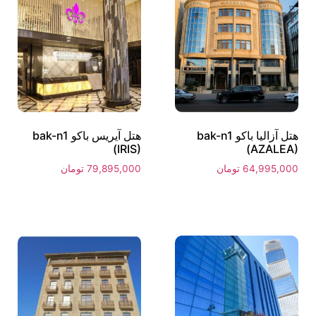
هتل آزالیا باکو bak-n1
هتل آیریس باکو bak-n1
(IRIS)
(AZALEA)
64,995,000
تومان
79,895,000
تومان