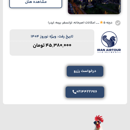
مشاهده هتل
درجه 5
__ امکانات (صبحانه، ترانسفر، بیمه، لیدر)
تاریخ رفت: ویژه نوروز 1404
45,380,000
تومان
درخواست رزرو
02144221916