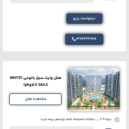
درخواست رزرو
02144221916
هتل وایت سیلز باتومی (WHITE
SAILS )(pkg5)
مشاهده هتل
درجه 4
__ امکانات (صبحانه، شام، ترانسفر، بیمه، لیدر)