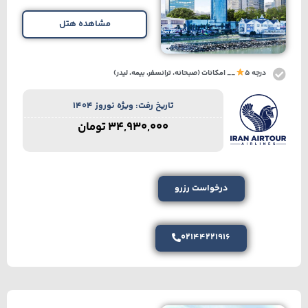
مشاهده هتل
درجه 5
__ امکانات (صبحانه، ترانسفر، بیمه، لیدر)
تاریخ رفت: ویژه نوروز 1404
34,930,000
تومان
درخواست رزرو
02144221916