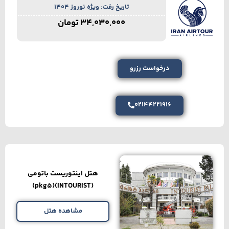
تاریخ رفت: ویژه نوروز 1404
34,030,000
تومان
درخواست رزرو
02144221916
هتل اینتوریست باتومی
(INTOURIST)(pkg5)
مشاهده هتل