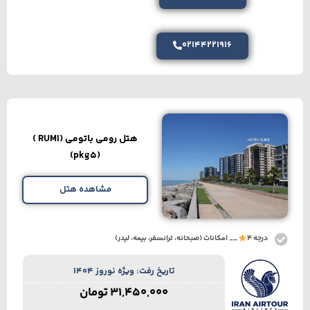
02144221916
هتل رومی باتومی (RUMI )
(pkg5)
مشاهده هتل
درجه 4
__ امکانات (صبحانه، ترانسفر، بیمه، لیدر)
تاریخ رفت: ویژه نوروز 1404
31,450,000
تومان