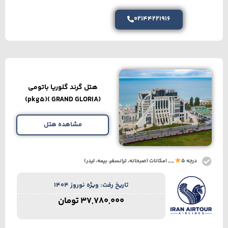
02144221916
هتل گرند گلوریا باتومی
(GRAND GLORIA )(pkg5)
مشاهده هتل
درجه 5
__ امکانات (صبحانه، ترانسفر، بیمه، لیدر)
تاریخ رفت: ویژه نوروز 1404
37,780,000
تومان