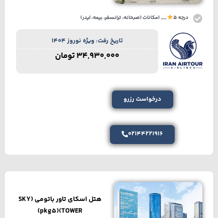
درجه 5
__ امکانات (صبحانه، ترانسفر، بیمه، لیدر)
تاریخ رفت: ویژه نوروز 1404
34,930,000
تومان
درخواست رزرو
02144221916
هتل اسکای تاور باتومی (SKY
TOWER)(pkg5)