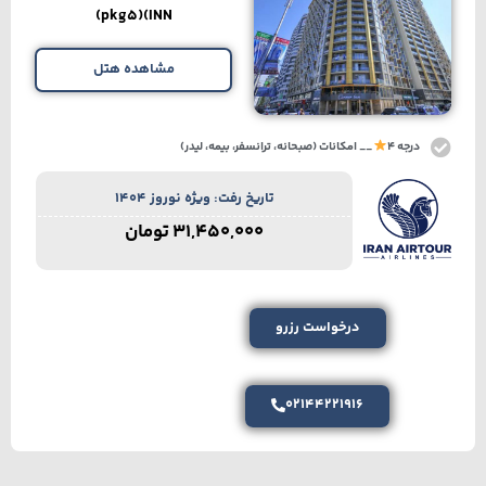
INN)(pkg5)
مشاهده هتل
درجه 4
__ امکانات (صبحانه، ترانسفر، بیمه، لیدر)
تاریخ رفت: ویژه نوروز 1404
31,450,000
تومان
درخواست رزرو
02144221916