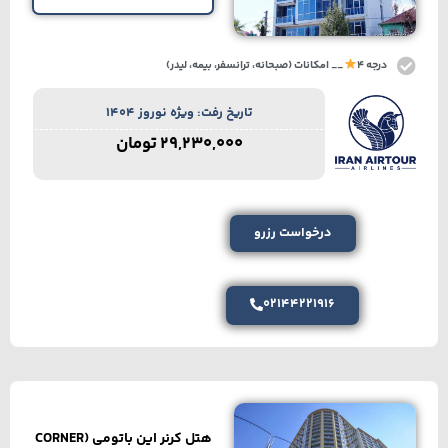
درجه 4
__ امکانات (صبحانه، ترانسفر، بیمه، لیدر)
تاریخ رفت: ویژه نوروز 1404
29,230,000
تومان
درخواست رزرو
02144221916
هتل کرنر این باتومی (CORNER