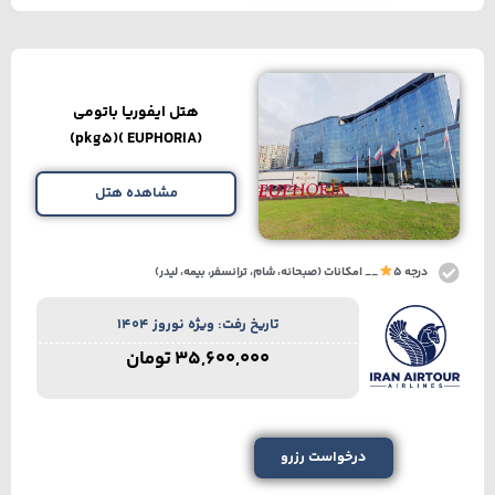
هتل ایفوریا باتومی
(EUPHORIA )(pkg5)
مشاهده هتل
درجه 5
__ امکانات (صبحانه، شام، ترانسفر، بیمه، لیدر)
تاریخ رفت: ویژه نوروز 1404
35,600,000
تومان
درخواست رزرو