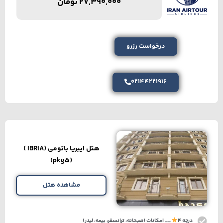
27,390,000
تومان
درخواست رزرو
02144221916
هتل ایبریا باتومی (IBRIA )
(pkg5)
مشاهده هتل
درجه 4
__ امکانات (صبحانه، ترانسفر، بیمه، لیدر)