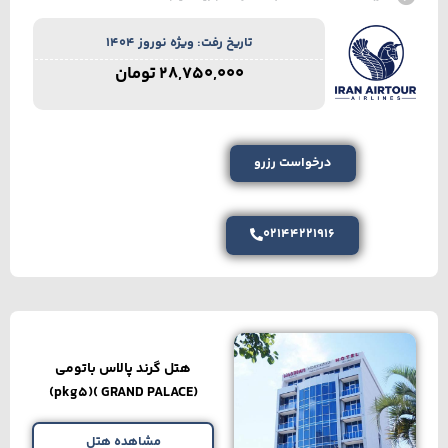
تاریخ رفت: ویژه نوروز 1404
28,750,000
تومان
درخواست رزرو
02144221916
هتل گرند پالاس باتومی
(GRAND PALACE )(pkg5)
مشاهده هتل