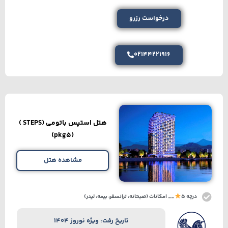
درخواست رزرو
02144221916
هتل استپس باتومی (STEPS )
(pkg5)
مشاهده هتل
درجه 5
__ امکانات (صبحانه، ترانسفر، بیمه، لیدر)
تاریخ رفت: ویژه نوروز 1404