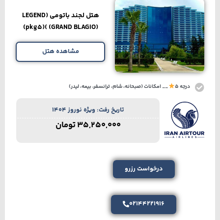
هتل لجند باتومی (LEGEND
(GRAND BLAGIO) )(pkg5)
مشاهده هتل
درجه 5
__ امکانات (صبحانه، شام، ترانسفر، بیمه، لیدر)
تاریخ رفت: ویژه نوروز 1404
35,250,000
تومان
درخواست رزرو
02144221916