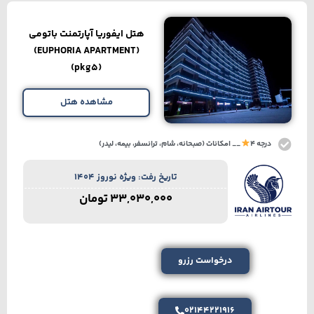
هتل ایفوریا آپارتمنت باتومی
(EUPHORIA APARTMENT)
(pkg5)
مشاهده هتل
درجه 4
__ امکانات (صبحانه، شام، ترانسفر، بیمه، لیدر)
تاریخ رفت: ویژه نوروز 1404
33,030,000
تومان
درخواست رزرو
02144221916