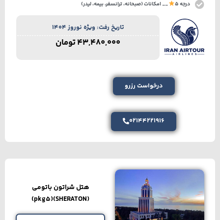
درجه 5
__ امکانات (صبحانه، ترانسفر، بیمه، لیدر)
تاریخ رفت: ویژه نوروز 1404
43,480,000
تومان
درخواست رزرو
02144221916
هتل شراتون باتومی
(SHERATON)(pkg5)