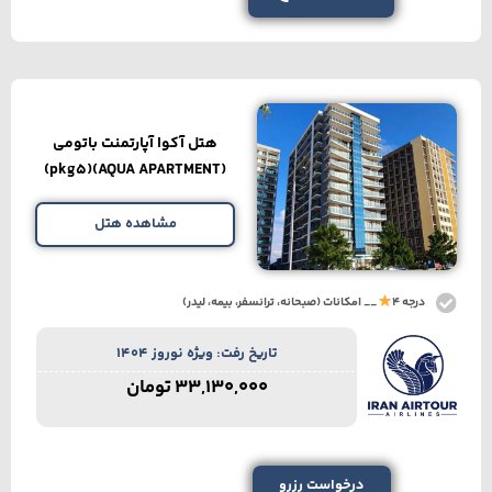
هتل آکوا آپارتمنت باتومی
(AQUA APARTMENT)(pkg5)
مشاهده هتل
درجه 4
__ امکانات (صبحانه، ترانسفر، بیمه، لیدر)
تاریخ رفت: ویژه نوروز 1404
33,130,000
تومان
درخواست رزرو