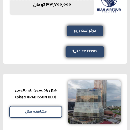
33,700,000
تومان
درخواست رزرو
02144221916
هتل رادیسون بلو باتومی
(RADISSON BLU)(pkg5)
مشاهده هتل