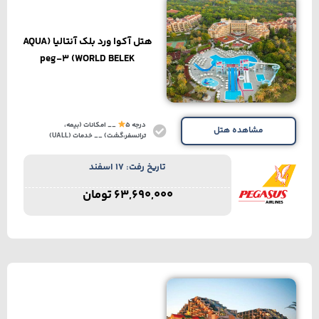
هتل آکوا ورد بلک آنتالیا (AQUA
WORLD BELEK) peg-3
درجه 5
__ امکانات (بیمه،
مشاهده هتل
ترانسفر،گشت) __ خدمات (UALL)
تاریخ رفت: 17 اسفند
63,690,000
تومان