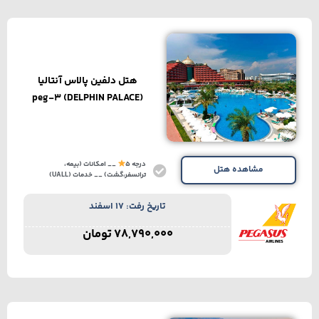
هتل دلفین پالاس آنتالیا
(DELPHIN PALACE) peg-3
درجه 5
__ امکانات (بیمه،
مشاهده هتل
ترانسفر،گشت) __ خدمات (UALL)
تاریخ رفت: 17 اسفند
78,790,000
تومان