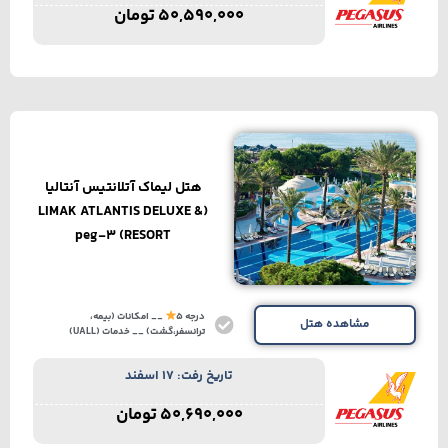
50,590,000
تومان
هتل لیماک آتلانتیس آنتالیا
(LIMAK ATLANTIS DELUXE &
RESORT) peg-3
درجه 5
__ امکانات (بیمه،
مشاهده هتل
ترانسفر،گشت) __ خدمات (UALL)
تاریخ رفت: 17 اسفند
50,690,000
تومان