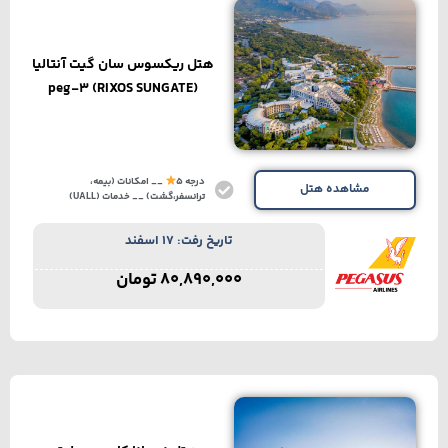
هتل ریکسوس سان گیت آنتالیا
(RIXOS SUNGATE) peg-3
درجه 5
__ امکانات (بیمه،
مشاهده هتل
ترانسفر،گشت) __ خدمات (UALL)
تاریخ رفت: 17 اسفند
80,890,000
تومان