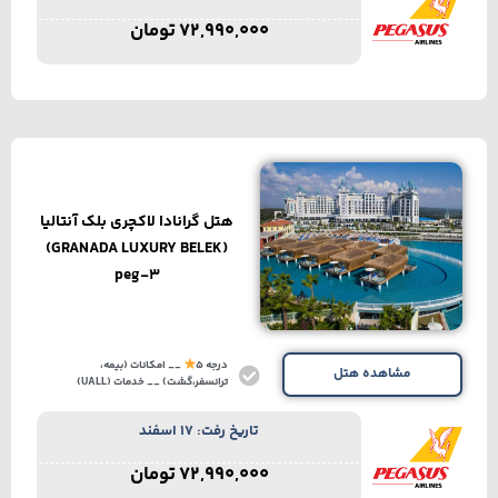
72,990,000
تومان
هتل گرانادا لاکچری بلک آنتالیا
(GRANADA LUXURY BELEK)
peg-3
درجه 5
__ امکانات (بیمه،
مشاهده هتل
ترانسفر،گشت) __ خدمات (UALL)
تاریخ رفت: 17 اسفند
72,990,000
تومان