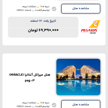
درجه 5
__ امکانات (بیمه،
مشاهده هتل
ترانسفر،گشت) __ خدمات (UALL)
تاریخ رفت: 17 اسفند
69,390,000
تومان
هتل میراکل آنتالیا (MIRACLE)
peg-3
درجه 5
__ امکانات (بیمه،
مشاهده هتل
ترانسفر،گشت) __ خدمات (UALL)