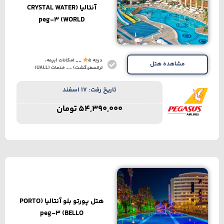
آنتالیا (CRYSTAL WATER
WORLD) peg-3
درجه 5
__ امکانات (بیمه،
مشاهده هتل
ترانسفر،گشت) __ خدمات (UALL)
تاریخ رفت: 17 اسفند
54,390,000
تومان
هتل پورتو بلو آنتالیا (PORTO
BELLO) peg-3