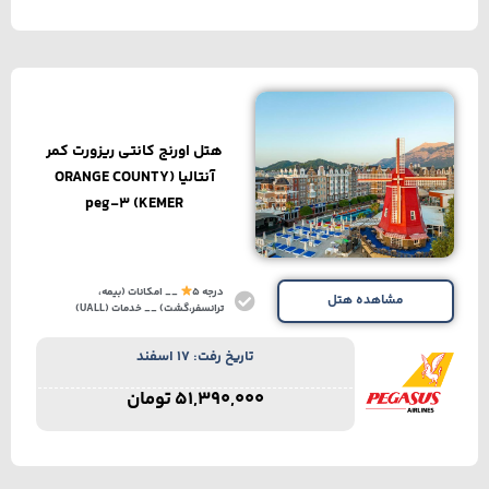
هتل اورنج کانتی ریزورت کمر
آنتالیا (ORANGE COUNTY
KEMER) peg-3
درجه 5
__ امکانات (بیمه،
مشاهده هتل
ترانسفر،گشت) __ خدمات (UALL)
تاریخ رفت: 17 اسفند
51,390,000
تومان