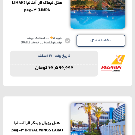
هتل لیماک لارا آنتالیا (LIMAK
LIMRA) peg-3
درجه 5
__ امکانات (بیمه،
مشاهده هتل
ترانسفر،گشت) __ خدمات (UALL)
تاریخ رفت: 17 اسفند
66,590,000
تومان
هتل رویال وینگز لارا آنتالیا
(ROYAL WINGS LARA) peg-3