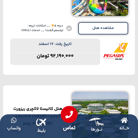
درجه 5
__ امکانات (بیمه،
مشاهده هتل
ترانسفر،گشت) __ خدمات (UALL)
تاریخ رفت: 17 اسفند
92,190,000
تومان
هتل کالیستا لاکچری ریزورت
آنتالیا (CALISTA LUXURY
RESORT) peg-3
تماس
خـانه
واتساپ
تـورها
بلیط