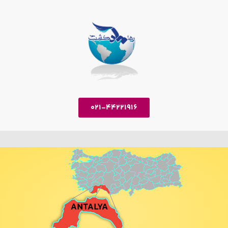
021-44221916
تورهای پیشنهادی
تور استانبول
تور آنتالیا
تور دبی
تور تفلیس
تور وان