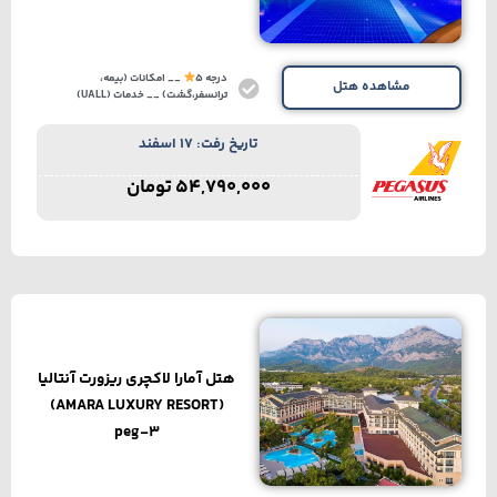
درجه 5
__ امکانات (بیمه،
مشاهده هتل
ترانسفر،گشت) __ خدمات (UALL)
تاریخ رفت: 17 اسفند
54,790,000
تومان
هتل آمارا لاکچری ریزورت آنتالیا
(AMARA LUXURY RESORT)
peg-3