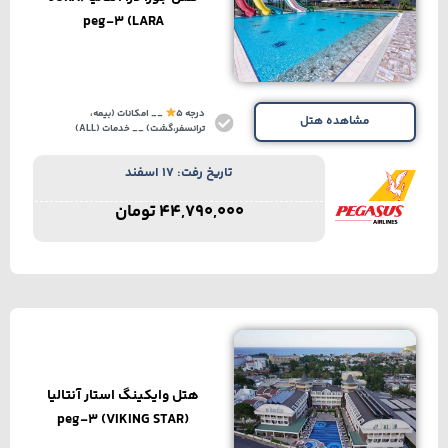
LARA) peg-3
درجه 5
__ امکانات (بیمه،
مشاهده هتل
ترانسفر،گشت) __ خدمات (ALL)
تاریخ رفت: 17 اسفند
44,790,000
تومان
هتل وایکینگ استار آنتالیا
(VIKING STAR) peg-3