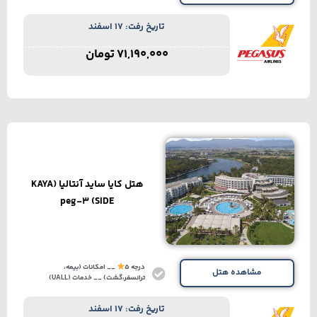
تاریخ رفت: 17 اسفند
71,190,000
تومان
هتل کایا ساید آنتالیا (KAYA
SIDE) peg-3
درجه 5
__ امکانات (بیمه،
مشاهده هتل
ترانسفر،گشت) __ خدمات (UALL)
تاریخ رفت: 17 اسفند