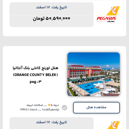
تاریخ رفت: 17 اسفند
50,590,000
تومان
هتل اورنج کانتی بلک آنتالیا
(ORANGE COUNTY BELEK)
peg-3
درجه 5
__ امکانات (بیمه،
مشاهده هتل
ترانسفر،گشت) __ خدمات (UALL)
تاریخ رفت: 17 اسفند