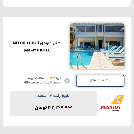
هتل ملودی آنتالیا (MELODI
HOTEL) peg-3
درجه 3
__ امکانات (بیمه،
مشاهده هتل
ترانسفر،گشت) __ خدمات (BB)
تاریخ رفت: 17 اسفند
32,290,000
تومان