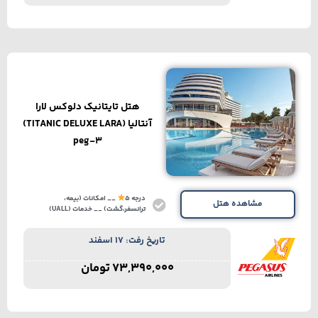
هتل تایتانیک دلوکس لارا
آنتالیا (TITANIC DELUXE LARA)
peg-3
درجه 5
__ امکانات (بیمه،
مشاهده هتل
ترانسفر،گشت) __ خدمات (UALL)
تاریخ رفت: 17 اسفند
73,390,000
تومان