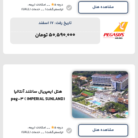
درجه 5
__ امکانات (بیمه،
مشاهده هتل
ترانسفر،گشت) __ خدمات (UALL)
تاریخ رفت: 17 اسفند
50,590,000
تومان
هتل ایمپریال سانلند آنتالیا
(IMPERIAL SUNLAND ) peg-3
درجه 5
__ امکانات (بیمه،
مشاهده هتل
ترانسفر،گشت) __ خدمات (UALL)