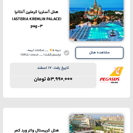
هتل آستریا کرملین آنتالیا
(ASTERIA KREMLIN PALACE)
peg-3
درجه 5
__ امکانات (بیمه،
مشاهده هتل
ترانسفر،گشت) __ خدمات (UALL)
تاریخ رفت: 17 اسفند
53,990,000
تومان
هتل کریستال واتر ورد کمر