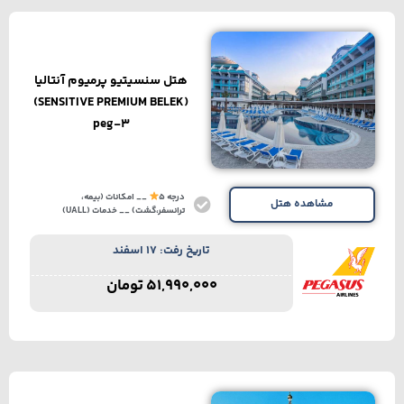
هتل سنسیتیو پرمیوم آنتالیا
(SENSITIVE PREMIUM BELEK)
peg-3
درجه 5
__ امکانات (بیمه،
مشاهده هتل
ترانسفر،گشت) __ خدمات (UALL)
تاریخ رفت: 17 اسفند
51,990,000
تومان