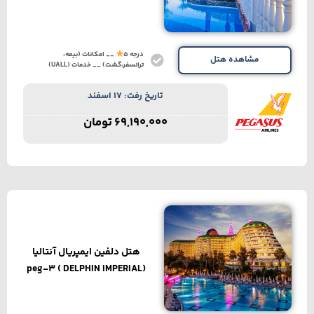
درجه 5
__ امکانات (بیمه،
مشاهده هتل
ترانسفر،گشت) __ خدمات (UALL)
تاریخ رفت: 17 اسفند
69,190,000
تومان
هتل دلفین ایمپریال آنتالیا​
(DELPHIN IMPERIAL ) peg-3