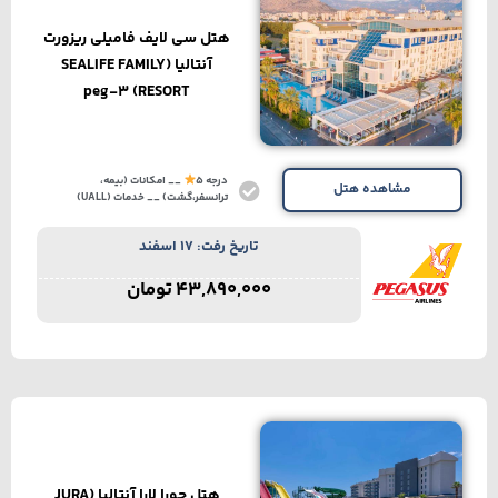
هتل سی لایف فامیلی ریزورت
آنتالیا (SEALIFE FAMILY
RESORT) peg-3
درجه 5
__ امکانات (بیمه،
مشاهده هتل
ترانسفر،گشت) __ خدمات (UALL)
تاریخ رفت: 17 اسفند
43,890,000
تومان
هتل جورا لارا آنتالیا (JURA