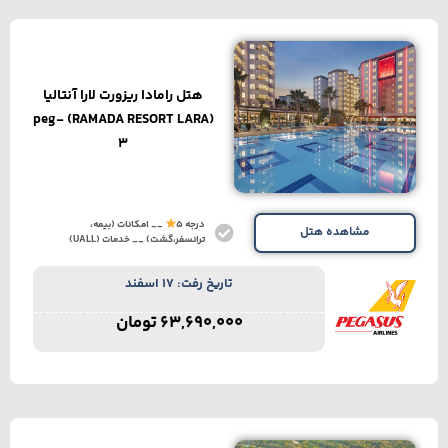
هتل رامادا ریزورت لارا آنتالیا
(RAMADA RESORT LARA) peg-
3
درجه 5
__ امکانات (بیمه،
مشاهده هتل
ترانسفر،گشت) __ خدمات (UALL)
تاریخ رفت: 17 اسفند
63,690,000
تومان