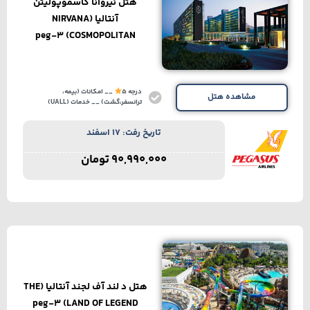
هتل نیروانا کاسموپولیتن
آنتالیا (NIRVANA
COSMOPOLITAN) peg-3
درجه 5
__ امکانات (بیمه،
مشاهده هتل
ترانسفر،گشت) __ خدمات (UALL)
تاریخ رفت: 17 اسفند
90,990,000
تومان
هتل د لند آف لجند آنتالیا (THE
LAND OF LEGEND) peg-3