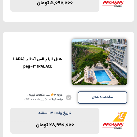
5,090,000
تومان
هتل لارا پالاس آنتالیا (LARA
PALACE) peg-3
درجه 3
__ امکانات (بیمه،
مشاهده هتل
ترانسفر،گشت) __ خدمات (BB)
تاریخ رفت: 17 اسفند
28,990,000
تومان