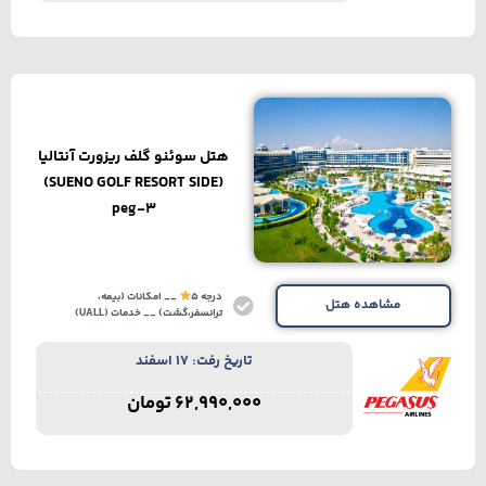
هتل سوئنو گلف ریزورت آنتالیا
(SUENO GOLF RESORT SIDE)
peg-3
درجه 5
__ امکانات (بیمه،
مشاهده هتل
ترانسفر،گشت) __ خدمات (UALL)
تاریخ رفت: 17 اسفند
62,990,000
تومان