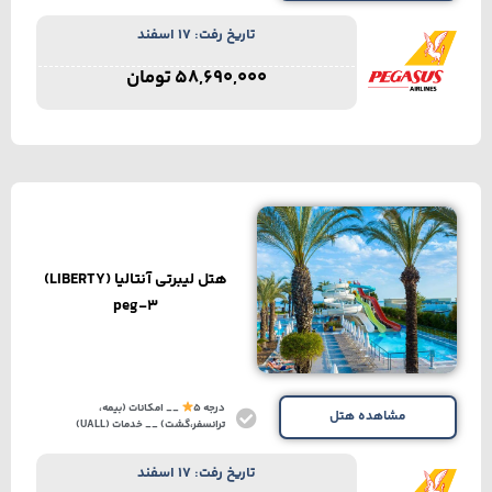
تاریخ رفت: 17 اسفند
58,690,000
تومان
هتل لیبرتی آنتالیا (LIBERTY)
peg-3
درجه 5
__ امکانات (بیمه،
مشاهده هتل
ترانسفر،گشت) __ خدمات (UALL)
تاریخ رفت: 17 اسفند