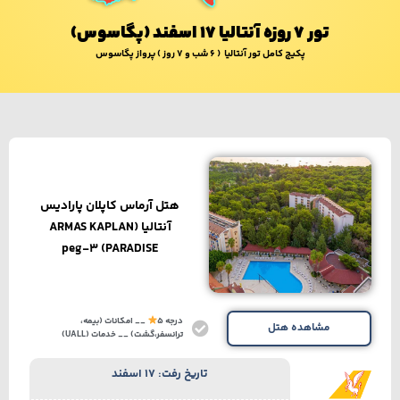
15,080,000
تومان
34,590,000
تومان
29,040,000
تومان
10,670,000
تومان
4,570,000
تومان
تور 7 روزه آنتالیا 17 اسفند (پگاسوس)
پکیج کامل تور آنتالیا ( 6 شب و 7 روز ) پرواز پگاسوس
هتل آرماس کاپلان پارادیس
آنتالیا​ (ARMAS KAPLAN
PARADISE) peg-3
درجه 5
__ امکانات (بیمه،
مشاهده هتل
ترانسفر،گشت) __ خدمات (UALL)
تاریخ رفت: 17 اسفند