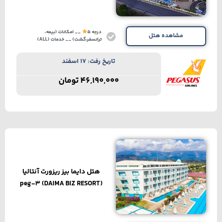
درجه 5
__ امکانات (بیمه،
مشاهده هتل
ترانسفر،گشت) __ خدمات (ALL)
تاریخ رفت: 17 اسفند
46,190,000
تومان
هتل دایما بیز ریزورت آنتالیا
(DAIMA BIZ RESORT) peg-3