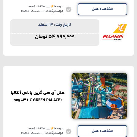
درجه 5
__ امکانات (بیمه،
مشاهده هتل
ترانسفر،گشت) __ خدمات (UALL)
تاریخ رفت: 17 اسفند
54,790,000
تومان
هتل آی سی گرین پالاس آنتالیا
(IC GREEN PALACE) peg-3
درجه 5
__ امکانات (بیمه،
مشاهده هتل
ترانسفر،گشت) __ خدمات (UALL)