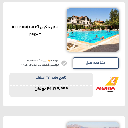
هتل بلکون آنتالیا (BELKON)
peg-3
درجه 4
__ امکانات (بیمه،
مشاهده هتل
ترانسفر،گشت) __ خدمات (ALL)
تاریخ رفت: 17 اسفند
41,190,000
تومان