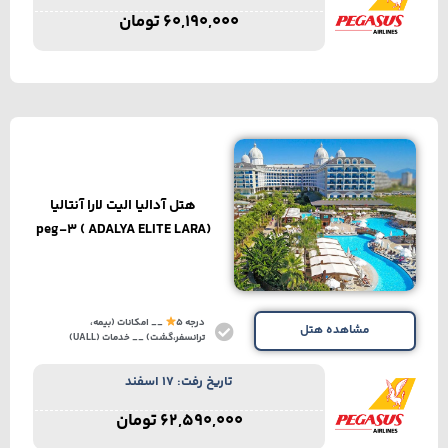
60,190,000
تومان
هتل آدالیا الیت لارا آنتالیا
(ADALYA ELITE LARA ) peg-3
درجه 5
__ امکانات (بیمه،
مشاهده هتل
ترانسفر،گشت) __ خدمات (UALL)
تاریخ رفت: 17 اسفند
62,590,000
تومان